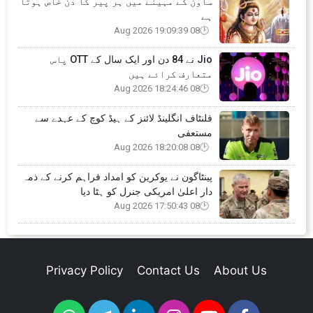
ساون کے مہینے میں ہر پیر کا دن خاص ہوتا
ہے
08 Aug 2026 19:09:39
Jio نے 84 دن اور ایک سال کے OTT پاس
متعارف کرائے ہیں
08 Aug 2026 18:24:46
فلنٹاف انگلینڈ لائنز کے ہیڈ کوچ کے عہدے سے
مستعفی
08 Aug 2026 18:20:08
پینٹاگون نے یوکرین کو امداد فراہم کرنے کے ذمہ
دار اعلیٰ امریکی جنرل کو ہٹا دیا
08 Aug 2026 17:50:43
Privacy Policy
Contact Us
About Us