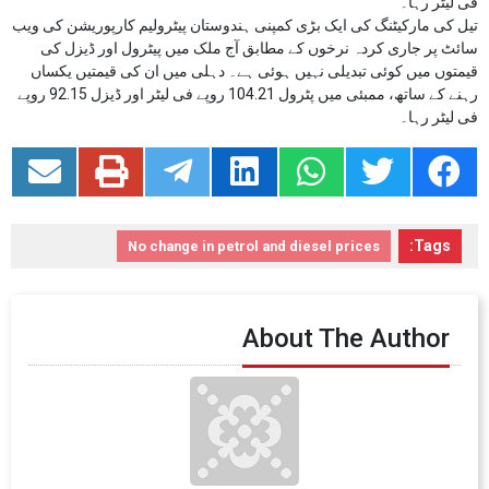
فی لیٹر رہا۔
تیل کی مارکیٹنگ کی ایک بڑی کمپنی ہندوستان پیٹرولیم کارپوریشن کی ویب
سائٹ پر جاری کردہ نرخوں کے مطابق آج ملک میں پیٹرول اور ڈیزل کی
قیمتوں میں کوئی تبدیلی نہیں ہوئی ہے۔ دہلی میں ان کی قیمتیں یکساں
رہنے کے ساتھ، ممبئی میں پٹرول 104.21 روپے فی لیٹر اور ڈیزل 92.15 روپے
فی لیٹر رہا۔
Tags:
No change in petrol and diesel prices
About The Author