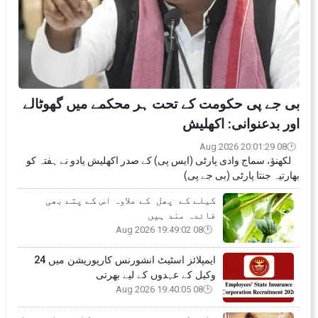
بی جے پی حکومت کے تحت ہر محکمے میں گھوٹالے
اور بدعنوانی: اکھلیش
08 Aug 2026 20:01:29
لکھنؤ، سماج وادی پارٹی (ایس پی) کے صدر اکھلیش یادو نے ہفتہ کو
بھارتیہ جنتا پارٹی (بی جے پی)
کیلے کے پھل کے علاوہ اس کے پتے بھی
فائدہ مند ہیں
08 Aug 2026 19:49:02
ایمپلائز اسٹیٹ انشورنس کارپوریشن میں 24
وکیل کے عہدوں کے لیے بھرتی
08 Aug 2026 19:40:05