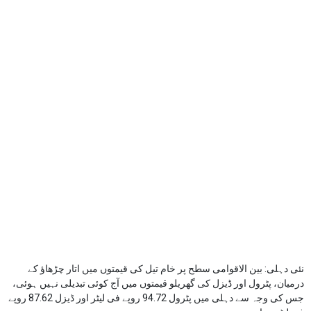
نئی دہلی: بین الاقوامی سطح پر خام تیل کی قیمتوں میں اتار چڑھاؤ کے
درمیان، پٹرول اور ڈیزل کی گھریلو قیمتوں میں آج کوئی تبدیلی نہیں ہوئی،
جس کی وجہ سے دہلی میں پٹرول 94.72 روپے فی لیٹر اور ڈیزل 87.62 روپے