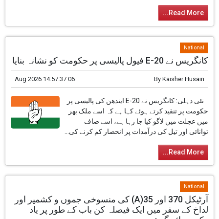
Read More...
National
کانگریس نے E-20 فیول پالیسی پر حکومت کو نشانہ بنایا
06 Aug 2026 14:57:37
By
Kaisher Husain
نئی دہلی: کانگریس نے E-20 ایندھن کی پالیسی پر
حکومت پر تنقید کرتے ہوئے کہا ہے کہ اسے ملک بھر
میں عجلت میں لاگو کیا جا رہا ہے، اسے صاف
توانائی اور تیل کی درآمدات پر انحصار کم کرنے کی...
Read More...
National
آرٹیکل 370 اور 35(A) کی منسوخی جموں و کشمیر اور
لداخ کے سفر میں ایک فیصلہ کن باب کے طور پر یاد