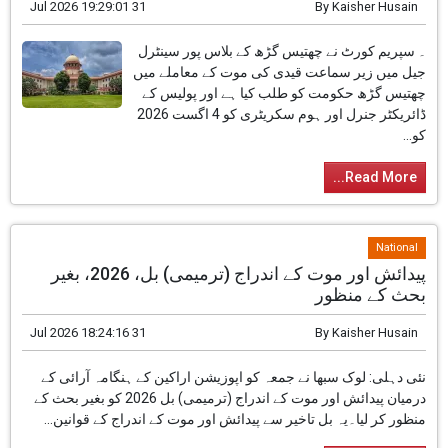
31 Jul 2026 19:29:01
By
Kaisher Husain
۔ سپریم کورٹ نے چھتیس گڑھ کے بلاس پور سینٹرل
جیل میں زیر سماعت قیدی کی موت کے معاملے میں
چھتیس گڑھ حکومت کو طلب کیا ہے اور پولیس کے
ڈائریکٹر جنرل اور ہوم سکریٹری کو 4 اگست 2026
کو...
Read More...
National
پیدائش اور موت کے اندراج (ترمیمی) بل، 2026، بغیر
بحث کے منظور
31 Jul 2026 18:24:16
By
Kaisher Husain
نئی دہلی: لوک سبھا نے جمعہ کو اپوزیشن اراکین کے
ہنگامہ آرائی کے درمیان پیدائش اور موت کے اندراج
(ترمیمی) بل 2026 کو بغیر بحث کے منظور کر لیا۔یہ
بل تاخیر سے پیدائش اور موت کے اندراج کے قوانین...