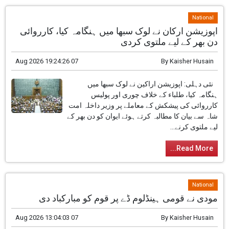
National
اپوزیشن ارکان نے لوک سبھا میں ہنگامہ کیا، کارروائی
دن بھر کے لیے ملتوی کردی
07 Aug 2026 19:24:26
By
Kaisher Husain
نئی دہلی: اپوزیشن اراکین نے لوک سبھا میں
ہنگامہ کیا، طلباء کے خلاف چوری اور پولیس
کارروائی کی پیشکش کے معاملے پر وزیر داخلہ امت
شاہ سے بیان کا مطالبہ کرتے ہوئے ایوان کو دن بھر کے
لیے ملتوی کرنے...
Read More...
National
مودی نے قومی ہینڈلوم ڈے پر قوم کو مبارکباد دی
07 Aug 2026 13:04:03
By
Kaisher Husain