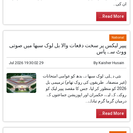
گاندھی واڈرا نے کہا ہے کہ بی جے پی اور راشٹریہ
سویم سیوک سنگھ (آر ایس ایس) چاہے کتنی بھی
کوشش کریں، ان کی کتنی ہی مذمت کریں، ملک
کے نوجوان ان کی...
Read More...
National
پیپر لیکس پر سخت دفعات والا بل لوک سبھا میں صوتی
ووٹ سے پاس
29 Jul 2026 19:30:02
By
Kaisher Husain
نئی دہلی: لوک سبھا نے بدھ کو عوامی امتحانات
(غیر منصفانہ طریقوں کی روک تھام) ترمیمی بل
2026 کو منظور کر لیا، جس کا مقصد پیپر لیک کو
روکنے کے لیے، حکمران اور اپوزیشن جماعتوں کے
درمیان گرما گرم تبادلے...
Read More...