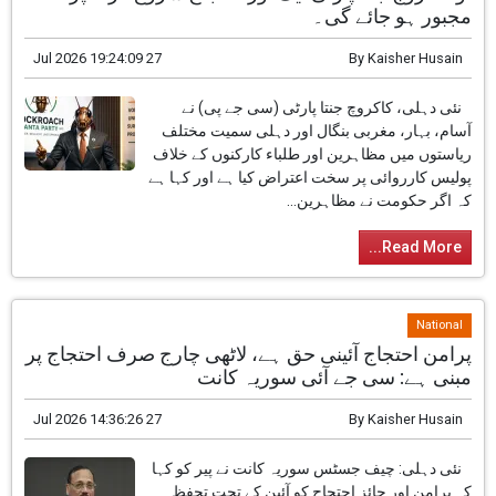
National
اگر مظاہرین کے خلاف پولیس کی کارروائی نہیں رکی
تو کاکروچ جنتا پارٹی ایک اور احتجاج شروع کرنے پر
مجبور ہو جائے گی۔
27 Jul 2026 19:24:09
By
Kaisher Husain
نئی دہلی، کاکروچ جنتا پارٹی (سی جے پی) نے
آسام، بہار، مغربی بنگال اور دہلی سمیت مختلف
ریاستوں میں مظاہرین اور طلباء کارکنوں کے خلاف
پولیس کارروائی پر سخت اعتراض کیا ہے اور کہا ہے
کہ اگر حکومت نے مظاہرین...
Read More...
National
پرامن احتجاج آئینی حق ہے، لاٹھی چارج صرف احتجاج پر
مبنی ہے: سی جے آئی سوریہ کانت