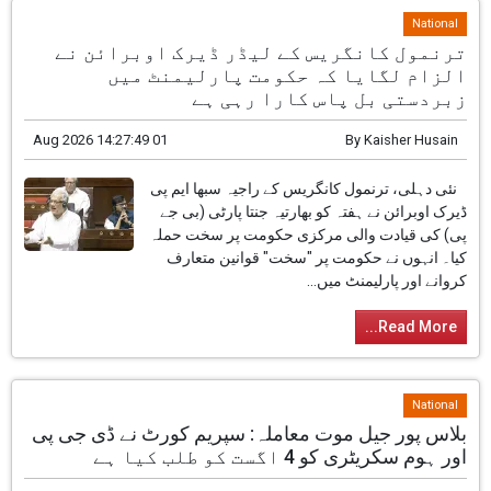
National
ترنمول کانگریس کے لیڈر ڈیرک اوبرائن نے
الزام لگایا کہ حکومت پارلیمنٹ میں
زبردستی بل پاس کارا رہی ہے
01 Aug 2026 14:27:49
By
Kaisher Husain
نئی دہلی، ترنمول کانگریس کے راجیہ سبھا ایم پی
ڈیرک اوبرائن نے ہفتہ کو بھارتیہ جنتا پارٹی (بی جے
پی) کی قیادت والی مرکزی حکومت پر سخت حملہ
کیا۔ انہوں نے حکومت پر "سخت" قوانین متعارف
کروانے اور پارلیمنٹ میں...
Read More...
National
بلاس پور جیل موت معاملہ: سپریم کورٹ نے ڈی جی پی
اور ہوم سکریٹری کو 4 اگست کو طلب کیا ہے