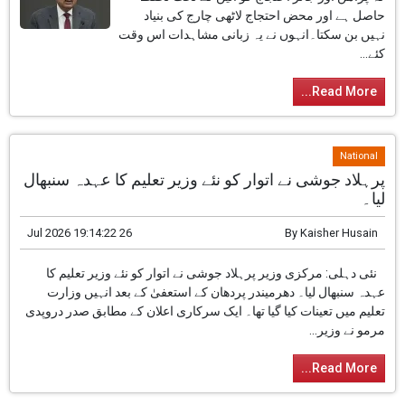
27 Jul 2026 14:36:26
By
Kaisher Husain
نئی دہلی: چیف جسٹس سوریہ کانت نے پیر کو کہا
کہ پرامن اور جائز احتجاج کو آئین کے تحت تحفظ
حاصل ہے اور محض احتجاج لاٹھی چارج کی بنیاد
نہیں بن سکتا۔انہوں نے یہ زبانی مشاہدات اس وقت
کئے...
Read More...
National
پرہلاد جوشی نے اتوار کو نئے وزیر تعلیم کا عہدہ سنبھال
لیا۔
26 Jul 2026 19:14:22
By
Kaisher Husain
نئی دہلی: مرکزی وزیر پرہلاد جوشی نے اتوار کو
نئے وزیر تعلیم کا عہدہ سنبھال لیا۔ دھرمیندر پردھان
کے استعفیٰ کے بعد انہیں وزارت تعلیم میں تعینات کیا