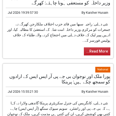
دہلی میں احتجاج کرنے والے طلباء کے خلاف مظالم پر
وزیر داخلہ کو مستعفی ہونا چاہئے: کھرگے
30 Jul 2026 19:39:57
By
Kaisher Husain
نئی دہلی: راجیہ سبھا میں قائد حزب اختلاف
ملکارجن کھرگے نے جمعرات کو مرکزی وزیر داخلہ
امت شاہ کے استعفیٰ کا مطالبہ کیا، اور انہیں پیپر
لیک کے خلاف دہلی میں احتجاج کرنے والے طلباء کے
خلاف پولیس فورسز کے...
Read More...
National
پورا ملک اور نوجوان بی جے پی آر ایس ایس کے ارادوں
کو سمجھ چکے ہیں: پرینکا
30 Jul 2026 15:55:21
By
Kaisher Husain
نئی دہلی، کانگریس کی جنرل سکریٹری پرینکا