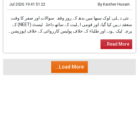
Read More...
National
اپوزیشن جماعتوں کے ہنگامے کے باعث لوک سبھا کی
کارروائی دن بھر کے لیے ملتوی کردی گئی
22 Jul 2026 19:41:51
By
Kaisher Husain
۔ نئی دہلی: لوک سبھا میں بدھ کے روز وقفہ سوالات
اور صفر کا وقت منعقد نہیں کیا گیا، اور قومی
اہلیت کے ساتھ داخلہ ٹیسٹ (NEET) کے پرچہ لیک
ہونے اور طلباء کے خلاف پولیس کارروائی کے خلاف
اپوزیشن...
Read More...
Load More...