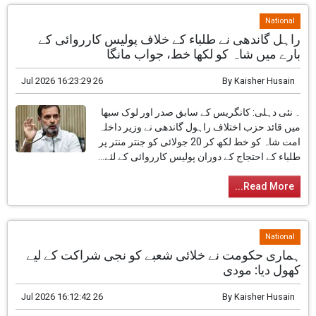
گیا تھا۔ ایک سرکاری اعلان کے مطابق صدر دروپدی
مرمو نے وزیر...
Read More...
National
راہل گاندھی نے طلباء کے خلاف پولیس کارروائی کے
بارے میں شاہ کو لکھا خط، جواب مانگا
26 Jul 2026 16:23:29
By
Kaisher Husain
۔ نئی دہلی: کانگریس کے سابق صدر اور لوک سبھا
میں قائد حزب اختلاف راہول گاندھی نے وزیر داخلہ
امت شاہ کو خط لکھ کر 20 جولائی کو جنتر منتر پر
طلباء کے احتجاج کے دوران پولیس کارروائی کے لئے...
Read More...
National