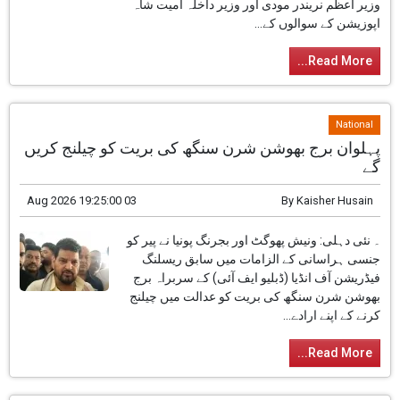
وزیر اعظم نریندر مودی اور وزیر داخلہ امیت شاہ
اپوزیشن کے سوالوں کے...
Read More...
National
پہلوان برج بھوشن شرن سنگھ کی بریت کو چیلنج کریں
گے
03 Aug 2026 19:25:00
By
Kaisher Husain
۔ نئی دہلی: ونیش پھوگٹ اور بجرنگ پونیا نے پیر کو
جنسی ہراسانی کے الزامات میں سابق ریسلنگ
فیڈریشن آف انڈیا (ڈبلیو ایف آئی) کے سربراہ برج
بھوشن شرن سنگھ کی بریت کو عدالت میں چیلنج
کرنے کے اپنے ارادے...
Read More...