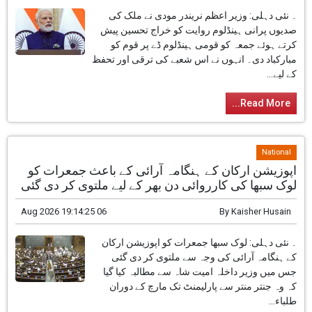
۔ نئی دہلی: وزیر اعظم نریندر مودی نے ملک کی
صدیوں پرانی ہینڈلوم روایت کو خراج تحسین پیش
کرتے ہوئے جمعہ کو قومی ہینڈلوم ڈے پر قوم کو
مبارکباد دی۔ انہوں نے اس شعبے کی ترقی اور تحفظ
کے لیے...
Read More...
National
اپوزیشن ارکان کے ہنگامہ آرائی کے باعث جمعرات کو
لوک سبھا کی کارروائی دن بھر کے لیے ملتوی کر دی گئی
06 Aug 2026 19:14:25
By
Kaisher Husain
۔ نئی دہلی: لوک سبھا جمعرات کو اپوزیشن ارکان
کے ہنگامہ آرائی کی وجہ سے ملتوی کر دی گئی
جس میں وزیر داخلہ امیت شاہ سے مطالبہ کیا گیا
کہ وہ جنتر منتر سے پارلیمنٹ تک مارچ کے دوران
طلباء...