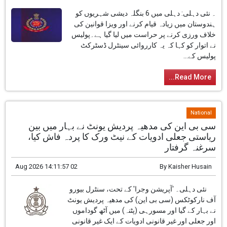
۔ نئی دہلی: دہلی میں 6 بنگلہ دیشی شہریوں کو
ہندوستان میں زیادہ قیام کرنے اور ویزا قوانین کی
خلاف ورزی کرنے پر حراست میں لیا گیا ہے۔پولیس
نے اتوار کو کہا کہ یہ کارروائی سینٹرل ڈسٹرکٹ
پولیس کے...
Read More...
National
سی بی این کی مدھیہ پردیش یونٹ نے بہار میں بین
ریاستی جعلی ادویات کے نیٹ ورک کا پردہ فاش کیا،
سرغنہ گرفتار
02 Aug 2026 14:11:57
By
Kaisher Husain
نئی دہلی۔ 'آپریشن وجرا' کے تحت، سنٹرل بیورو
آف نارکوٹکس (سی بی این) کی مدھیہ پردیش یونٹ
نے بہار کے گیا اور مسورہی (پٹنہ) میں آٹھ گوداموں
اور جعلی اور غیر قانونی ادویات کے ایک غیر قانونی