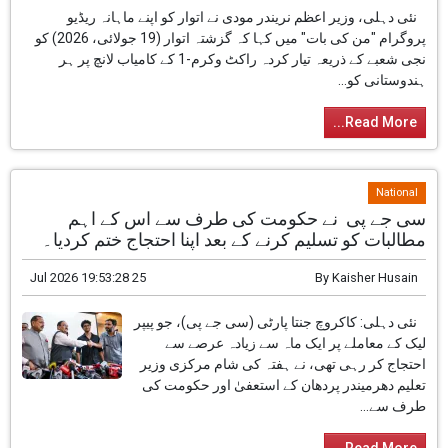
ہماری حکومت نے خلائی شعبے کو نجی شراکت کے لیے
کھول دیا: مودی
26 Jul 2026 16:12:42
By
Kaisher Husain
نئی دہلی، وزیر اعظم نریندر مودی نے اتوار کو اپنے
ماہانہ ریڈیو پروگرام "من کی بات" میں کہا کہ
گزشتہ اتوار (19 جولائی، 2026) کو نجی شعبے کے
ذریعہ تیار کردہ راکٹ وکرم-1 کے کامیاب لانچ پر ہر
ہندوستانی کو...
Read More...
National
سی جے پی نے حکومت کی طرف سے اس کے اہم
مطالبات کو تسلیم کرنے کے بعد اپنا احتجاج ختم کردیا۔
25 Jul 2026 19:53:28
By
Kaisher Husain