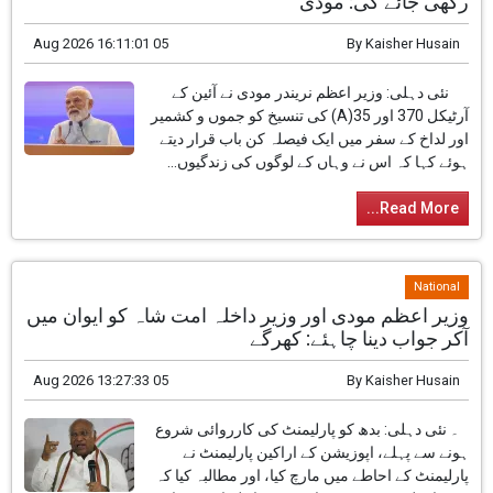
رکھی جائے گی: مودی
05 Aug 2026 16:11:01
By
Kaisher Husain
نئی دہلی: وزیر اعظم نریندر مودی نے آئین کے
آرٹیکل 370 اور 35(A) کی تنسیخ کو جموں و کشمیر
اور لداخ کے سفر میں ایک فیصلہ کن باب قرار دیتے
ہوئے کہا کہ اس نے وہاں کے لوگوں کی زندگیوں...
Read More...
National
وزیر اعظم مودی اور وزیر داخلہ امت شاہ کو ایوان میں
آکر جواب دینا چاہئے: کھرگے
05 Aug 2026 13:27:33
By
Kaisher Husain
۔ نئی دہلی: بدھ کو پارلیمنٹ کی کارروائی شروع
ہونے سے پہلے، اپوزیشن کے اراکین پارلیمنٹ نے
پارلیمنٹ کے احاطے میں مارچ کیا، اور مطالبہ کیا کہ