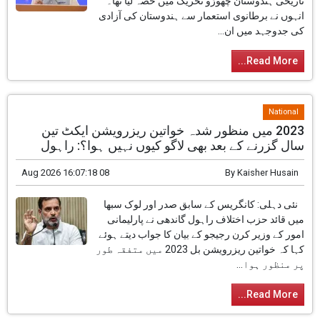
تاریخی ہندوستان چھوڑو تحریک میں حصہ لیا تھا۔
انہوں نے برطانوی استعمار سے ہندوستان کی آزادی
کی جدوجہد میں ان...
Read More...
National
2023 میں منظور شدہ خواتین ریزرویشن ایکٹ تین
سال گزرنے کے بعد بھی لاگو کیوں نہیں ہوا؟: راہول
08 Aug 2026 16:07:18
By
Kaisher Husain
نئی دہلی: کانگریس کے سابق صدر اور لوک سبھا
میں قائد حزب اختلاف راہول گاندھی نے پارلیمانی
امور کے وزیر کرن رجیجو کے بیان کا جواب دیتے ہوئے
کہا کہ خواتین ریزرویشن بل 2023 میں متفقہ طور
پر منظور ہوا...
Read More...