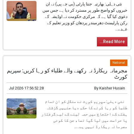
28 Jul 2026 19:23:48
By
Kaisher Husain
نئی دہلی: بھارتیہ جنتا پارٹی (بی جے پی) نے ان
خبروں کو واضح طور پر مسترد کر دیا ہے جس میں
دعوی کیا گیا ہے کہ مرکزی حکومت نے اوڈیشہ کے
رکن پارلیمنٹ دھرمیندر پردھان کو وزیر تعلیم کے
عہدے...
Read More...
National
مجرمانہ ریکارڈ نہ رکھنے والے طلباء کو رہا کریں: سپریم
کورٹ
28 Jul 2026 17:56:52
By
Kaisher Husain
نئی دہلی: سپریم کورٹ نے منگل کو ان تمام
طلبا کو رہا کرنے کا حکم دیا جنہیں گزشتہ
ہفتے کے احتجاج میں حصہ لینے کے لیے گرفتار