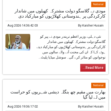
National
مودی نے گلاسگو دولت مشترکہ کھیلوں میں شاندار
کارکردگی پر ہندوستانی کھلاڑیوں کو مبارکباد دی
03 Aug 2026 14:36:42
By
Kaisher Husain
نئی دہلی، وزیر اعظم نریندر مودی نے پیر کو
گلاسگو دولت مشترکہ کھیلوں میں شاندار
کارکردگی پر ہندوستانی کھلاڑیوں کو مبارکباد دیتے
ہوئے کہا کہ ان کی محنت آنے والے سالوں میں
نوجوانوں کو متاثر کرے گی۔ سوشل میڈیا پلیٹ...
Read More...
National
بھارت میں مقیم چھ بنگلہ دیشی شہریوں کو حراست
میں لے لیا گیا
02 Aug 2026 19:36:17
By
Kaisher Husain