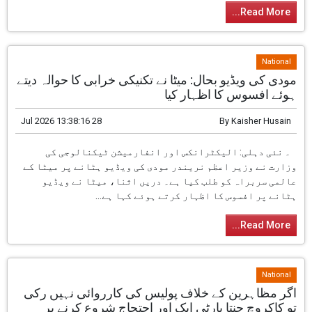
یا حراست میں لیا گیا تھا، جن کا کوئی
مجرمانہ ریکارڈ نہیں ہے۔...
Read More...
National
مودی کی ویڈیو بحال: میٹا نے تکنیکی خرابی کا حوالہ دیتے
ہوئے افسوس کا اظہار کیا
28 Jul 2026 13:38:16
By
Kaisher Husain
۔ نئی دہلی: الیکٹرانکس اور انفارمیشن
ٹیکنالوجی کی وزارت نے وزیر اعظم نریندر
مودی کی ویڈیو ہٹانے پر میٹا کے عالمی
سربراہ کو طلب کیا ہے۔ دریں اثنا، میٹا نے
ویڈیو ہٹانے پر افسوس کا اظہار کرتے ہوئے کہا ہے...
Read More...