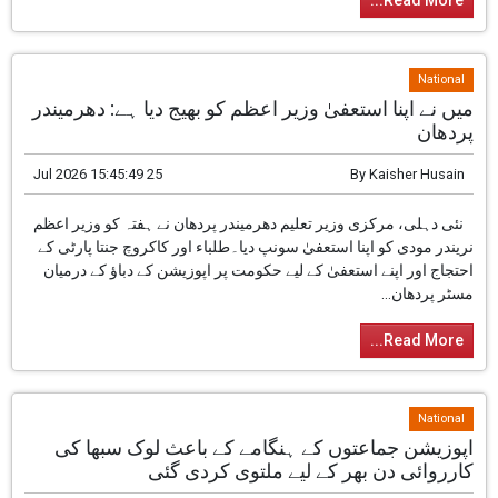
نئی دہلی: کاکروچ جنتا پارٹی (سی جے پی)، جو پیپر
لیک کے معاملے پر ایک ماہ سے زیادہ عرصے سے
احتجاج کر رہی تھی، نے ہفتہ کی شام مرکزی وزیر
تعلیم دھرمیندر پردھان کے استعفیٰ اور حکومت کی
طرف سے...
Read More...
National
میں نے اپنا استعفیٰ وزیر اعظم کو بھیج دیا ہے: دھرمیندر
پردھان
25 Jul 2026 15:45:49
By
Kaisher Husain
نئی دہلی، مرکزی وزیر تعلیم دھرمیندر پردھان نے
ہفتہ کو وزیر اعظم نریندر مودی کو اپنا استعفیٰ
سونپ دیا۔طلباء اور کاکروچ جنتا پارٹی کے احتجاج
اور اپنے استعفیٰ کے لیے حکومت پر اپوزیشن کے دباؤ
کے درمیان مسٹر پردھان...