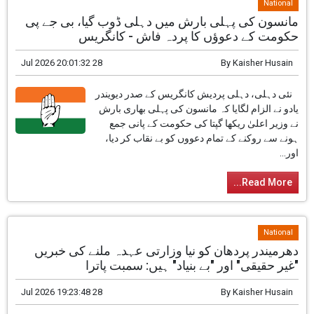
National
مانسون کی پہلی بارش میں دہلی ڈوب گیا، بی جے پی
حکومت کے دعوؤں کا پردہ فاش - کانگریس
28 Jul 2026 20:01:32
By
Kaisher Husain
نئی دہلی، دہلی پردیش کانگریس کے صدر دیویندر
یادو نے الزام لگایا کہ مانسون کی پہلی بھاری بارش
نے وزیر اعلیٰ ریکھا گپتا کی حکومت کے پانی جمع
ہونے سے روکنے کے تمام دعووں کو بے نقاب کر دیا،
اور...
Read More...
National
دھرمیندر پردھان کو نیا وزارتی عہدہ ملنے کی خبریں
"غیر حقیقی" اور "بے بنیاد" ہیں: سمبت پاترا