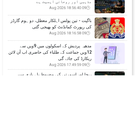
Latest Posts
مولیوں کے علاوہ ان کے سبز پتے بھی
غذائیت سے بھرپور ہوتے ہیں
09 Aug 2026 19:18:18
ساون کے مہینے کی امواسیہ کی خاص
مذہبی اور روحانی اہمیت ہے
09 Aug 2026 18:56:40
باگپت - تین پولس اہلکار معطل، دو ہوم گارڈز
کی رپورٹ کمانڈنٹ کو بھیجی گئی
09 Aug 2026 18:16:58
مدھیہ پردیش کے اسکولوں میں 9ویں سے
12ویں جماعت کے طلباء کی حاضری اب آن لائن
ریکارڈ کی جائے گی
09 Aug 2026 17:49:59
ریچا اور اسمرتی کی مضبوط بلے بازی سپر