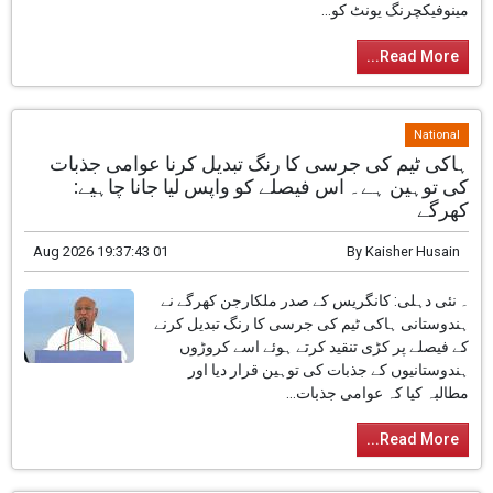
مینوفیکچرنگ یونٹ کو...
Read More...
National
ہاکی ٹیم کی جرسی کا رنگ تبدیل کرنا عوامی جذبات
کی توہین ہے۔ اس فیصلے کو واپس لیا جانا چاہیے:
کھرگے
01 Aug 2026 19:37:43
By
Kaisher Husain
۔ نئی دہلی: کانگریس کے صدر ملکارجن کھرگے نے
ہندوستانی ہاکی ٹیم کی جرسی کا رنگ تبدیل کرنے
کے فیصلے پر کڑی تنقید کرتے ہوئے اسے کروڑوں
ہندوستانیوں کے جذبات کی توہین قرار دیا اور
مطالبہ کیا کہ عوامی جذبات...
Read More...