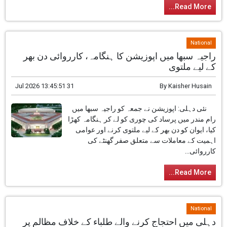
Read More...
National
راجیہ سبھا میں اپوزیشن کا ہنگامہ، کارروائی دن بھر
کے لیے ملتوی
31 Jul 2026 13:45:51
By
Kaisher Husain
نئی دہلی: اپوزیشن نے جمعہ کو راجیہ سبھا میں
رام مندر میں پرساد کی چوری کو لے کر ہنگامہ کھڑا
کیا، ایوان کو دن بھر کے لیے ملتوی کرنے اور عوامی
اہمیت کے معاملات سے متعلق صفر گھنٹے کی
کارروائی...
Read More...
National