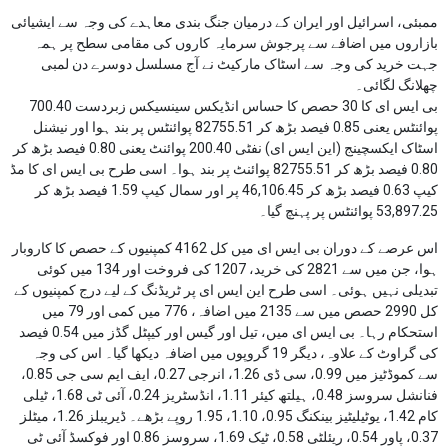
ممبئی، اسرائیل اور ایران کے درمیان جنگ بندی معاہدے کی وجہ سے ایشیائی
بازاروں میں اضافے سے پرجوش سرمایہ کاروں کی مقامی سطح پر ہمہ
جہت خرید کی وجہ سے اسٹاک مارکیٹ نے آج مسلسل دوسرے دن لمبی
چھلانگ لگائی۔
بی ایس ای کا 30 حصص کا حساس انڈیکس سینسیکس زبردست 700.40
پوائنٹس یعنی 0.85 فیصد بڑھ کر 82755.51 پوائنٹس پر بند ہوا اور نیشنل
اسٹاک ایکسچینج (این ایس ای) نفٹی 200.40 پوائنٹ یعنی 0.80 فیصد بڑھ کر
0.80 فیصد بڑھ کر 82755.51 پوائنٹ پر بند ہوا۔ اسی طرح بی ایس ای کا مڈ
کیپ 0.63 فیصد بڑھ کر 46,106.45 پر اور سمال کیپ 1.59 فیصد بڑھ کر
53,897.25 پوائنٹس پر پہنچ گیا۔
اس عرصے کے دوران بی ایس ای میں کل 4162 کمپنیوں کے حصص کا کاروبار
ہوا، جن میں سے 2821 کی خرید، 1207 کی فروخت اور 134 میں کوئی
تبدیلی نہیں ہوئی۔ اسی طرح این ایس ای پر ٹریڈنگ کے لیے درج کمپنیوں کے
کل 2990 حصص میں سے 2135 میں اضافہ، 776 میں کمی اور 79 میں
استحکام رہا۔ بی ایس ای میں، تیل اور گیس اور کیپٹل گڈز میں 0.54 فیصد
کی گراوٹ کے علاوہ، دیگر 19 گروپوں میں اضافہ دیکھا گیا۔ اس کی وجہ
سے کموڈٹیز میں 0.99، سی ڈی 1.26، انرجی 0.27، ایف ایم سی جی 0.85،
فنانشل سروسز 0.48، ہیلتھ کیئر 1.11، انڈسٹریز 0.24، آئی ٹی 1.68، ٹیلی
کام 1.42، یوٹیلیٹیز بینکنگ 0.95، 1.10، 1.95 روپے بڑھے۔ ڈیریبلز 1.26، میٹلز
0.37، پاور 0.54، ریئلٹی 0.58، ٹیک 1.69، سروسز 0.86 اور فوکسڈ آئی ٹی