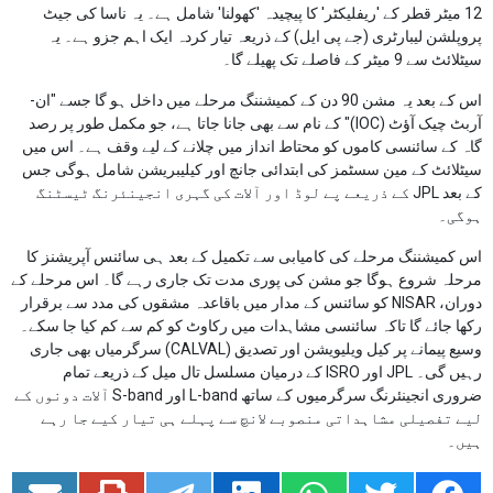
12 میٹر قطر کے 'ریفلیکٹر' کا پیچیدہ 'کھولنا' شامل ہے۔ یہ ناسا کی جیٹ
پروپلشن لیبارٹری (جے پی ایل) کے ذریعہ تیار کردہ ایک اہم جزو ہے۔ یہ
سیٹلائٹ سے 9 میٹر کے فاصلے تک پھیلے گا۔
اس کے بعد یہ مشن 90 دن کے کمیشننگ مرحلے میں داخل ہو گا جسے "ان-
آربٹ چیک آؤٹ (IOC)" کے نام سے بھی جانا جاتا ہے، جو مکمل طور پر رصد
گاہ کے سائنسی کاموں کو محتاط انداز میں چلانے کے لیے وقف ہے۔ اس میں
سیٹلائٹ کے مین سسٹمز کی ابتدائی جانچ اور کیلیبریشن شامل ہوگی جس
کے بعد JPL کے ذریعے پے لوڈ اور آلات کی گہری انجینئرنگ ٹیسٹنگ
ہوگی۔
اس کمیشننگ مرحلے کی کامیابی سے تکمیل کے بعد ہی سائنس آپریشنز کا
مرحلہ شروع ہوگا جو مشن کی پوری مدت تک جاری رہے گا۔ اس مرحلے کے
دوران، NISAR کو سائنس کے مدار میں باقاعدہ مشقوں کی مدد سے برقرار
رکھا جائے گا تاکہ سائنسی مشاہدات میں رکاوٹ کو کم سے کم کیا جا سکے۔
وسیع پیمانے پر کیل ویلیویشن اور تصدیق (CALVAL) سرگرمیاں بھی جاری
رہیں گی۔ JPL اور ISRO کے درمیان مسلسل تال میل کے ذریعے تمام
ضروری انجینئرنگ سرگرمیوں کے ساتھ L-band اور S-band آلات دونوں کے
لیے تفصیلی مشاہداتی منصوبے لانچ سے پہلے ہی تیار کیے جا رہے
ہیں۔