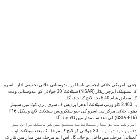
چنئی، امریکی خلائی ایجنسی ناسا اور ہندوستانی خلائی تحقیقی ادارے اسرو
کا 'سنتھیٹک اپرچر ریڈار (NISAR) سیٹلائٹ' 30 جولائی کو ہندوستانی وقت
کے مطابق شام 5:40 بجے لانچ کیا جائے گا۔
یہ 2,400 کلو وزنی سیٹلائٹ آندھرا پردیش کے سری ہری کوٹا میں ستیش
دھون خلائی مرکز سے اسرو کی جیو سنکرونس سیٹلائٹ لانچ وہیکل-F16
(GSLV-F16) کی مدد سے مدار میں ڈالا جائے گا۔
اسرو کے مطابق نثار سیٹلائٹ سے متعلق مشن کو مختلف مراحل میں
تقسیم کیا گیا ہے۔ 30 جولائی کو لانچ کے مرحلے کے بعد، سیٹلائٹ اپنے
'تعیناتی' مرحلے میں داخل ہو جائے گا۔ اس اہم مرحلے میں مدار میں نثار کے