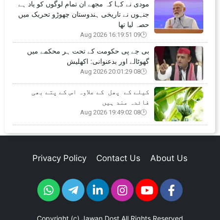
مودی نے کہا کہ مجھے ان تمام لوگوں کو یاد ہے
جنہوں نے تاریخی ہندوستان چھوڑو تحریک میں
حصہ لیا تھا
09 Aug 2026 16:19:51
بی جے پی حکومت کے تحت ہر محکمے میں
گھوٹالے اور بدعنوانی: اکھلیش
08 Aug 2026 20:01:29
کیلے کے پھل کے علاوہ اس کے پتے بھی
فائدہ مند ہیں
08 Aug 2026 19:49:02
Privacy Policy
Contact Us
About Us
Copyright (c)
Jawan Dost
All Rights Reserved