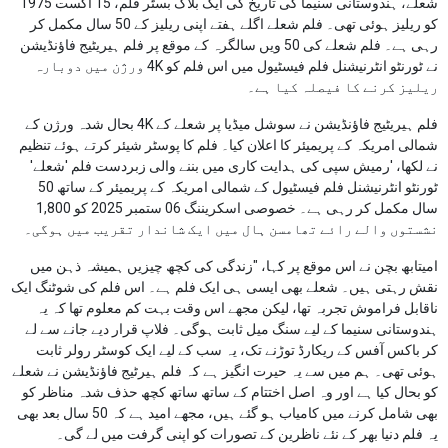
شعلے، ہندوستانی سنیما کی تاریخ کی ایک بلاک بسٹر فلم، 15 اگست 1975
کو ریلیز ہوئی تھی۔ فلم شعلے اگلے ہفتے اپنی ریلیز کے 50 سال مکمل کر
رہی ہے۔ فلم شعلے کی 50 ویں سالگرہ کے موقع پر فلم ہیریٹیج فاؤنڈیشن
نے ٹورنٹو انٹرنیشنل فلم فیسٹیول میں اس فلم کو 4K ورژن میں دوبارہ
ریلیز کرنے کا فیصلہ کیا ہے۔
فلم ہیریٹیج فاؤنڈیشن نے سوشل میڈیا پر شعلے کے 4K بحال شدہ ورژن کے
شمالی امریکہ کے پریمیئر کا اعلان کیا۔ فلم کا پوسٹر شیئر کرتے ہوئے تنظیم
نے لکھا، 'رمیش سپی کی ہدایت کاری میں بننے والی زبردست فلم 'شعلے'
ٹورنٹو انٹرنیشنل فلم فیسٹیول کے شمالی امریکہ کے پریمیئر کے ساتھ 50
سال مکمل کر رہی ہے۔ خصوصی اسکریننگ 06 ستمبر 2025 کو 1,800
نشستوں والے رائے تھامسن ہال میں ایک شاندار تقریب میں ہوگی۔
امیتابھ بچن نے اس موقع پر کہا، "زندگی کی کچھ چیزیں ہمیشہ ذہن میں
نقش رہتی ہیں۔ شعلے بھی ایسی ہی ایک فلم ہے۔ اس فلم کی شوٹنگ ایک
ناقابل فراموش تجربہ تھا، لیکن مجھے اس وقت بہت کم معلوم تھا کہ یہ
ہندوستانی سنیما کے لیے سنگ میل ثابت ہوگی۔ فلاپ قرار دیے جانے سے لے
کر باکس آفس کے ریکارڈ توڑنے تک، یہ سب کے لیے ایک کوسٹر رولر ثابت
ہوئی تھی۔ ہم میں سے یہ حیرت انگیز ہے کہ فلم ہیرٹیج فاؤنڈیشن نے شعلے
کو بحال کیا ہے اور وہ اصل اختتام کے ساتھ ساتھ کچھ حذف شدہ مناظر کو
بھی شامل کرنے میں کامیاب ہو گئے ہیں، مجھے امید ہے کہ 50 سال بعد بھی
یہ فلم دنیا بھر کے نئے ناظرین کے تصورات کو اپنی گرفت میں لے گی۔