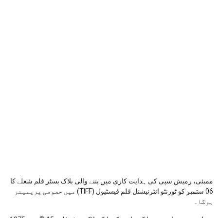
ممبئی، رمیش سپی کی ہدایت کاری میں بننے والی بلاک بسٹر فلم شعلے کا
06 ستمبر کو ٹورنٹو انٹرنیشنل فلم فیسٹیول (TIFF) میں خصوصی پریمیئر
ہوگا۔