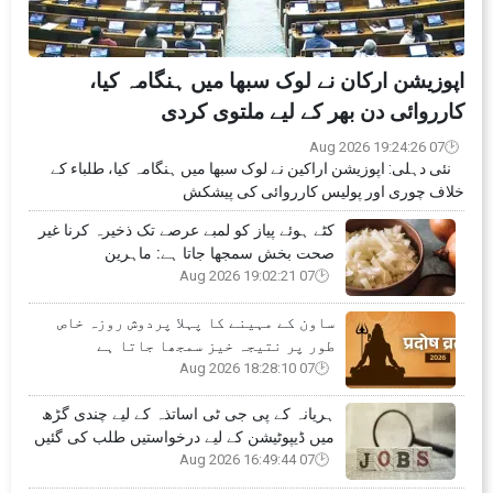
اپوزیشن ارکان نے لوک سبھا میں ہنگامہ کیا،
کارروائی دن بھر کے لیے ملتوی کردی
07 Aug 2026 19:24:26
نئی دہلی: اپوزیشن اراکین نے لوک سبھا میں ہنگامہ کیا، طلباء کے
خلاف چوری اور پولیس کارروائی کی پیشکش
کٹے ہوئے پیاز کو لمبے عرصے تک ذخیرہ کرنا غیر
صحت بخش سمجھا جاتا ہے: ماہرین
07 Aug 2026 19:02:21
ساون کے مہینے کا پہلا پردوش روزہ خاص
طور پر نتیجہ خیز سمجھا جاتا ہے
07 Aug 2026 18:28:10
ہریانہ کے پی جی ٹی اساتذہ کے لیے چندی گڑھ
میں ڈیپوٹیشن کے لیے درخواستیں طلب کی گئیں
07 Aug 2026 16:49:44