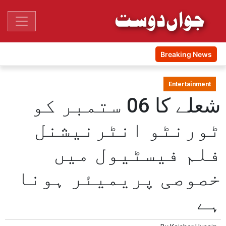
Breaking News
Entertainment
شعلے کا 06 ستمبر کو
ٹورنٹو انٹرنیشنل
فلم فیسٹیول میں
خصوصی پریمیئر ہونا
ہے