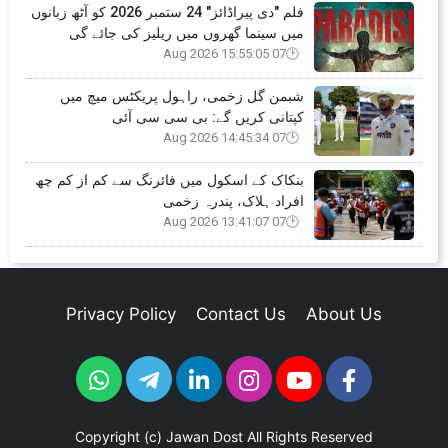
فلم "دی پیراڈائز" 24 ستمبر 2026 کو آٹھ زبانوں
میں سینما گھروں میں ریلیز کی جائے گی
07 Aug 2026 15:55:05
شبمن گل زخمی، راہول پریکٹس میچ میں
کپتانی کریں گے: بی سی سی آئی
07 Aug 2026 14:45:34
بنکاک کے اسکول میں فائرنگ سے کم از کم چھ
افراد ہلاک، پندرہ زخمی
07 Aug 2026 13:41:07
Privacy Policy
Contact Us
About Us
Copyright (c)
Jawan Dost
All Rights Reserved