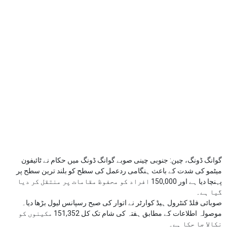
گوانگ ڈونگ، چین: جنوبی چینی صوبے گوانگ ڈونگ میں حکام نے ٹائیفون
میٹمو کی شدت کے باعث ہنگامی ردعمل کی سطح کو بلند ترین سطح پر
پہنچا دیا ہے اور 150,000 افراد کو محفوظ مقامات پر منتقل کر دیا
گیا ہے۔
صوبائی فلڈ کنٹرول ہیڈ کوارٹر نے اتوار کی صبح رسپانس لیول بڑھا دیا۔
موصولہ اطلاعات کے مطابق ہفتہ کی شام تک کل 151,352 مکینوں کو
نکالا جا چکا ہے۔