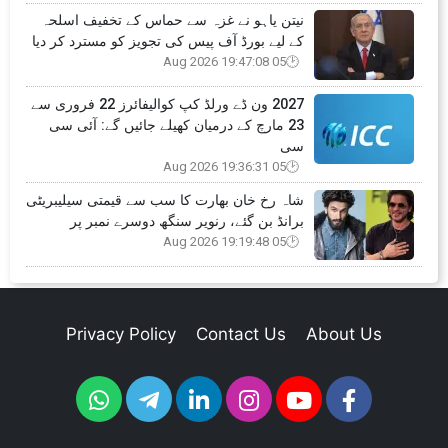
نیتن یاہو نے غزہ سے حماس کے تخفیف اسلحہ
کے لیے بورڈ آف پیس کی تجویز کو مسترد کر دیا
05 Aug 2026 19:47:08
2027 ون ڈے ورلڈ کپ کوالیفائرز 22 فروری سے
23 مارچ کے درمیان کھیلے جائیں گے: آئی سی
سی
05 Aug 2026 19:36:31
شاہ رخ خان بھارت کا سب سے قیمتی سیلیبریٹی
برانڈ بن گئے، رنویر سنگھ دوسرے نمبر پر
05 Aug 2026 19:19:48
Privacy Policy
Contact Us
About Us