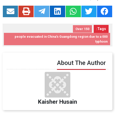
Tags:
Over 150
000 people evacuated in China's Guangdong region due to a
typhoon
About The Author
Kaisher Husain