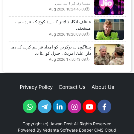
متعارف کرائے ہیں
08 Aug 2026 18:24:46
فلنٹاف انگلینڈ لائنز کے ہیڈ کوچ کے عہدے سے
مستعفی
08 Aug 2026 18:20:08
پینٹاگون نے یوکرین کو امداد فراہم کرنے کے ذمہ
دار اعلیٰ امریکی جنرل کو ہٹا دیا
08 Aug 2026 17:50:43
Privacy Policy
Contact Us
About Us
Copyright (c)
Jawan Dost
All Rights Reserved
Powered By
Vedanta Software
Epaper CMS Cloud