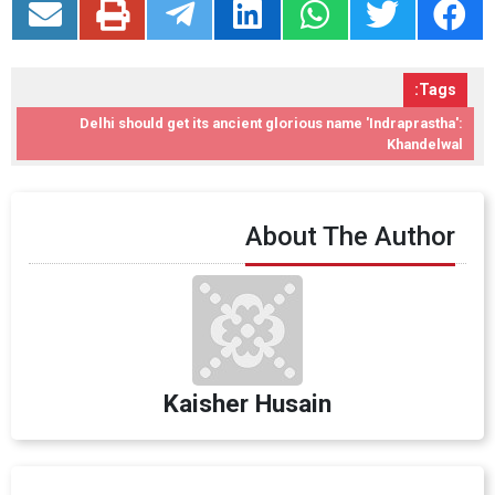
Tags:
Delhi should get its ancient glorious name 'Indraprastha':
Khandelwal
About The Author
Kaisher Husain