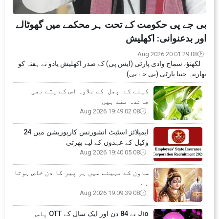
بی جے پی حکومت کے تحت ہر محکمے میں گھوٹالے
اور بدعنوانی: اکھلیش
08 Aug 2026 20:01:29
لکھنؤ، سماج وادی پارٹی (ایس پی) کے صدر اکھلیش یادو نے ہفتہ کو
بھارتیہ جنتا پارٹی (بی جے پی)
کیلے کے پھل کے علاوہ اس کے پتے بھی
فائدہ مند ہیں
08 Aug 2026 19:49:02
ایمپلائز اسٹیٹ انشورنس کارپوریشن میں 24
وکیل کے عہدوں کے لیے بھرتی
08 Aug 2026 19:40:05
ساون کے مہینے میں ہر پیر کا دن خاص ہوتا
ہے
08 Aug 2026 19:09:39
Jio نے 84 دن اور ایک سال کے OTT پاس