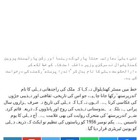
نئی دہلی: بھارتیہ جنتا پارٹی کے رہنما اور رکن پارلیمنٹ پروین
کھنڈیلوال نے مرکزی وزیر داخلہ امت شاہ کو خط لکھ کر
دارالحکومت دہلی کا نام بدل کر 'اندرا پرستھ' رکھنے کی درخواست
کی ہے۔
خط میں مسٹر کھنڈیلوال نے کہا کہ ملک کی راجدھانی دہلی کا نام
'اندرپرستھ' رکھا جانا چاہیے، جو اس کی تاریخی، ثقافتی اور تہذیبی جڑوں
کی عکاسی کرتا ہے۔ انہوں نے کہا کہ دہلی کی تاریخ نہ صرف ہزاروں سال
پرانی ہے بلکہ یہ ہندوستانی تہذیب کی روح اور پانڈووں کے ذریعہ قائم کردہ
شہر 'اندرپرستھ' کی متحرک روایت کی بھی علامت ہے۔ آج دہلی کا یوم
تاسیس ہے۔ یکم نومبر 1956 کو ریاستوں کی تنظیم نو ایکٹ کے ذریعے دہلی
کو یونین ٹیریٹری قرار دیا گیا۔