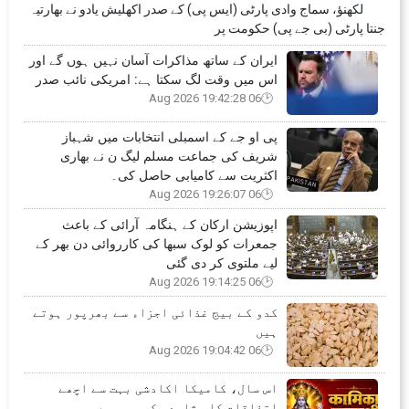
لکھنؤ، سماج وادی پارٹی (ایس پی) کے صدر اکھلیش یادو نے بھارتیہ
جنتا پارٹی (بی جے پی) حکومت پر
ایران کے ساتھ مذاکرات آسان نہیں ہوں گے اور
اس میں وقت لگ سکتا ہے: امریکی نائب صدر
06 Aug 2026 19:42:28
پی او جے کے اسمبلی انتخابات میں شہباز
شریف کی جماعت مسلم لیگ ن نے بھاری
اکثریت سے کامیابی حاصل کی۔
06 Aug 2026 19:26:07
اپوزیشن ارکان کے ہنگامہ آرائی کے باعث
جمعرات کو لوک سبھا کی کارروائی دن بھر کے
لیے ملتوی کر دی گئی
06 Aug 2026 19:14:25
کدو کے بیج غذائی اجزاء سے بھرپور ہوتے
ہیں
06 Aug 2026 19:04:42
اس سال، کامیکا اکادشی بہت سے اچھے
اتفاقات کا مشاہدہ کر رہی ہے