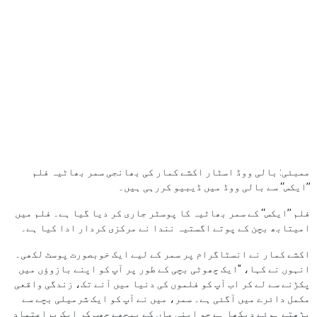
ممبئی: بالی ووڈ اسٹار اکشے کمار کی بھانجی سمر بھاٹیہ فلم
’’ایکس‘‘ سے بالی ووڈ میں ڈیبیو کررہی ہیں۔
فلم ’’ایکس‘‘ کے سمر بھاٹیہ کا پوسٹر جاری کر دیا گیا ہے۔ فلم میں
امیتابھ بچن کے پوتے اگستیہ نندا نے مرکزی کردار ادا کیا ہے۔
اکشے کمار نے انسٹاگرام پر سمر کے لیے ایک خوبصورت پوسٹ لکھی۔
انہوں نے کہا، "ایک چھوٹی بچی کے طور پر آپ کو اپنے بازوؤں میں
پکڑنے سے لے کر اب آپ کو فلموں کی دنیا میں آنے تک، زندگی واقعی
مکمل دائرے میں آگئی ہے۔ سمر، میں نے آپ کو ایک شرمیلی بچے سے
بڑھتے ہوئے دیکھا ہے جو اپنی ماں کے پیچھے چھپ کر ایک پراعتماد