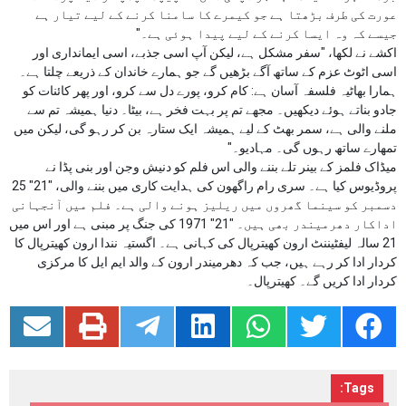
عورت کی طرف بڑھتا ہے جو کیمرے کا سامنا کرنے کے لیے تیار ہے
جیسے کہ وہ ایسا کرنے کے لیے پیدا ہوئی ہے۔"
اکشے نے لکھا، "سفر مشکل ہے، لیکن آپ اسی جذبے، اسی ایمانداری اور
اسی اٹوٹ عزم کے ساتھ آگے بڑھیں گے جو ہمارے خاندان کے ذریعے چلتا ہے۔
ہمارا بھاٹیہ فلسفہ آسان ہے: کام کرو، پورے دل سے کرو، اور پھر کائنات کو
جادو بناتے ہوئے دیکھیں۔ مجھے تم پر بہت فخر ہے، بیٹا۔ دنیا ہمیشہ تم سے
ملنے والی ہے، سمر بھٹ کے لیے ہمیشہ ایک ستارہ بن کر رہو گی، لیکن میں
تمھارے ساتھ رہوں گی۔ مہادیو۔"
میڈاک فلمز کے بینر تلے بننے والی اس فلم کو دنیش وجن اور بنی پڈا نے
پروڈیوس کیا ہے۔ سری رام راگھون کی ہدایت کاری میں بننے والی، "21" 25
دسمبر کو سینما گھروں میں ریلیز ہونے والی ہے۔ فلم میں آنجہانی
اداکار دھرمیندر بھی ہیں۔ "21" 1971 کی جنگ پر مبنی ہے اور اس میں
21 سالہ لیفٹیننٹ ارون کھیترپال کی کہانی ہے۔ اگستیہ نندا ارون کھیترپال کا
کردار ادا کر رہے ہیں، جب کہ دھرمیندر ارون کے والد ایم ایل کا مرکزی
کردار ادا کریں گے۔ کھیترپال۔
Tags: