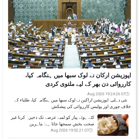
اپوزیشن ارکان نے لوک سبھا میں ہنگامہ کیا،
کارروائی دن بھر کے لیے ملتوی کردی
07 Aug 2026 19:24:26
نئی دہلی: اپوزیشن اراکین نے لوک سبھا میں ہنگامہ کیا، طلباء کے
خلاف چوری اور پولیس کارروائی کی پیشکش
کٹے ہوئے پیاز کو لمبے عرصے تک ذخیرہ کرنا غیر
صحت بخش سمجھا جاتا ہے: ماہرین
07 Aug 2026 19:02:21