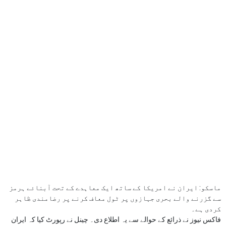
ماسکو: ایران نے امریکا کے ساتھ ایک معاہدے کے تحت آبنائے ہرمز
سے گزرنے والے بحری جہازوں پر ٹول معاف کرنے پر رضامندی ظاہر
کردی ہے۔
فاکس نیوز نے ذرائع کے حوالے سے یہ اطلاع دی۔ چینل نے رپورٹ کیا کہ ایران