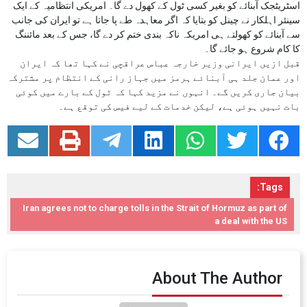
اسٹریٹجک آبنائے کو بغیر کسی ٹول کے کھول دے گا۔ امریکی انتظامیہ کے ایک
سینئر اہلکار نے چینل کو بتایا کہ اگر معاہدہ طے پا جاتا ہے تو ایران کی جانب
سے آبنائے کو کھولتے ہی امریکہ ناکہ بندی ختم کر دے گا، جس کے بعد مائننگ
کا کام شروع ہو جائے گا۔
قبل ازیں ایرانی وزیر خارجہ عباس عراقچی نے کہا تھا کہ ایران
اور عمان جلد ہی آبنائے ہرمز میں جہاز رانی کے انتظام پر مشترکہ
بیان جاری کریں گے۔ انہوں نے مزید کہا کہ ٹول کے بارے میں کوئی
بات نہیں ہوئی ہے، لیکن خدمات کے لیے فیس کی توقع ہے۔
Tags:
Iran agrees not to charge tolls in the Strait of Hormuz as part of
a deal with the US
About The Author