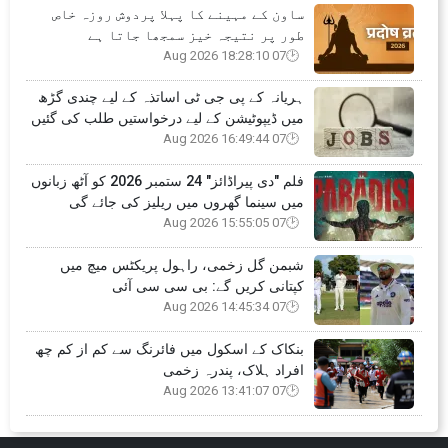
ساون کے مہینے کا پہلا پردوش روزہ خاص
طور پر نتیجہ خیز سمجھا جاتا ہے
07 Aug 2026 18:28:10
ہریانہ کے پی جی ٹی اساتذہ کے لیے چندی گڑھ
میں ڈیپوٹیشن کے لیے درخواستیں طلب کی گئیں
07 Aug 2026 16:49:44
فلم "دی پیراڈائز" 24 ستمبر 2026 کو آٹھ زبانوں
میں سینما گھروں میں ریلیز کی جائے گی
07 Aug 2026 15:55:05
شبمن گل زخمی، راہول پریکٹس میچ میں
کپتانی کریں گے: بی سی سی آئی
07 Aug 2026 14:45:34
بنکاک کے اسکول میں فائرنگ سے کم از کم چھ
افراد ہلاک، پندرہ زخمی
07 Aug 2026 13:41:07