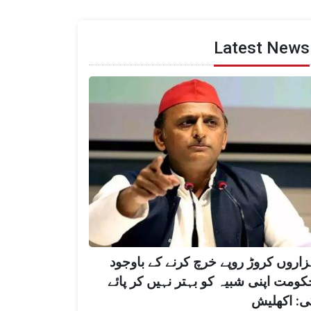
Latest News
زاروں کروڑ روپے خرچ کرنے کے باوجود
کومت اپنی شبیہ کو بہتر نہیں کر پائے
ی: اکھلیش