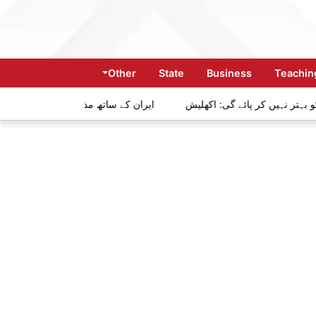
Other
State
Business
Teachi
شبیہ کو بہتر نہیں کر پائے گی: اکھلیش
ایران کے ساتھ مذاکرات آسا