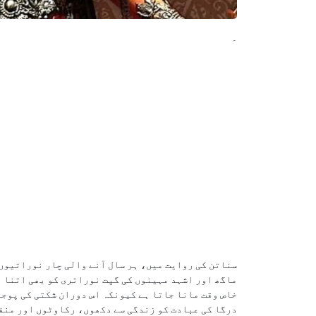
۔
سناتن کی روایت میں، ہر سال آنے والی چار نوراتیوں
ماگھ اور اشہد مہینوں کی گپت نوراتری کو بھی اتنا ہ
خاص وقت مانا جاتا ہے کیونکہ اس دوران شکتی کی پوج
درگا کی عبادت کو زندگی سے دکھوں، رکاوٹوں اور منف