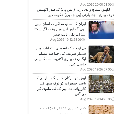
06 Aug 2026 20:00:51
ھنؤ، سماج وادی پارٹی (ایس پی) کے صدر اکھلیش
دو نے بھارتیہ جنتا پارٹی (بی جے پی) حکومت پر
ایران کے ساتھ مذاکرات آسان نہیں
ہوں گے اور اس میں وقت لگ سکتا
ہے: امریکی نائب صدر
06 Aug 2026 19:42:28
پی او جے کے اسمبلی انتخابات میں
شہباز شریف کی جماعت مسلم
لیگ ن نے بھاری اکثریت سے کامیابی
حاصل کی۔
06 Aug 2026 19:26:07
اپوزیشن ارکان کے ہنگامہ آرائی کے
باعث جمعرات کو لوک سبھا کی
کارروائی دن بھر کے لیے ملتوی کر
دی گئی
06 Aug 2026 19:14:25
کدو کے بیج غذائی اجزاء سے
بھرپور ہوتے ہیں