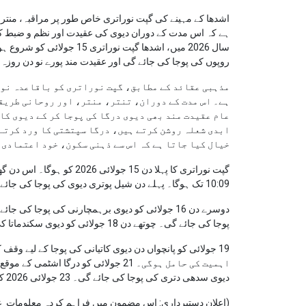
اشدھا کے مہینے کی گپت نوراتری خاص طور پر مراقبہ، منتروں
ہے کہ اس مدت کے دوران دیوی کی عقیدت اور نظم و ضبط 
روپوں کی پوجا کی جائے گی اور عقیدت مند پورے نو دن روزہ 
مذہبی عقائد کے مطابق، گپت نوراتری کو باقاعدہ نور
ہے۔ اس مدت کے دوران، تنتر، منتر، اور روحانی طریق
عام عقیدت مند بھی دیوی درگا کی پوجا کر کے دیوی کا
ابدی شعلہ روشن کرتے ہیں، درگا سپتشتی کا ورد کرتے 
خیال کیا جاتا ہے کہ اس سے ذہنی سکون، خود اعتمادی 
10:09 تک ہوگا۔ پہلے دن شیل پوتری دیوی کی پوجا کی جائے گی۔
پوجا کی جائے گی۔ چوتھے دن 18 جولائی کو دیوی سکندماتا کی پوجا کی جائے گی۔
دیوی سدھی دتری کی پوجا کی جائے گی۔ 23 جولائی 2026 کو روزہ ٹوٹ جائے گا۔
(اعلان دستبرداری: اس مضمون میں فراہم کردہ معلومات عام