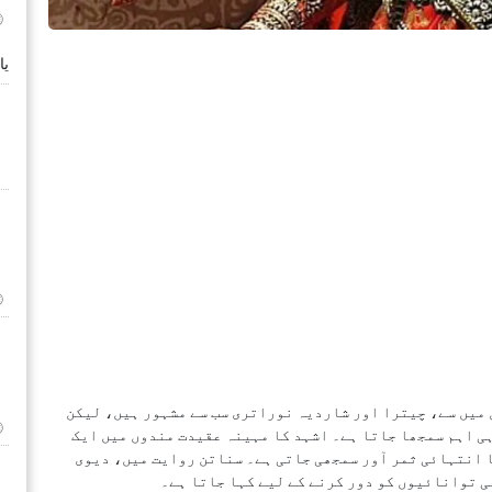
لک
یا
 میں سے، چیترا اور شاردیہ نوراتری سب سے مشہور ہیں، لیکن
ی اہم سمجھا جاتا ہے۔ اشہد کا مہینہ عقیدت مندوں میں ایک
ا انتہائی ثمر آور سمجھی جاتی ہے۔ سناتن روایت میں، دیوی
ی توانائیوں کو دور کرنے کے لیے کہا جاتا ہے۔