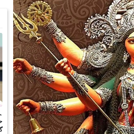
ہ
ح
گ