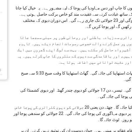
 کا جاپ اور دس مہاودیا کی پوجا کے لیے مشہور ہے۔ یہ خیال کیا جاتا
کے ساتھ عبادت کرنے سے عقیدت مند کو خاص برکت حاصل ہوتی ہے۔
سال 2026 میں، اشدھا گپت نوراتری 15 جولائی کو شروع ہوگی اور 23 جولائی تک جاری رہے گی۔ اس دوران دیوی کے مختلف
رکھیں گے اور پوجا کریں گے۔
اتری سے زیادہ باطنی اور روحانی طور پر مبنی سمجھا جاتا
وں پر عمل کرنے والے خصوصی رسومات انجام دیتے ہیں۔ تاہم،
 آشیرواد حاصل کر سکتے ہیں۔ بہت سے لوگ اپنے گھروں میں ایک
ہیں، اور باقاعدگی سے دیوی کے منتروں کا جاپ کرتے ہیں۔ یہ
اور مثبت توانائی میں اضافہ ہوتا ہے۔
گپت نوراتری کا پہلا دن 15 جولائی 2026 کو ہوگا۔ اس دن گھاٹ استھاپنا کی جائے گی۔ گھاٹ استھاپنا کا وقت صبح 5:33 سے صبح
دوسرے دن 16 جولائی کو دیوی برہمچارنی کی پوجا کی جائے گی۔ تیسرے دن 17 جولائی کو دیوی چندر گھنٹہ اور دیوی کشمنڈا کی
19 جولائی کو پانچواں دن دیوی کاتیانی کی پوجا کے لیے وقف کیا جائے گا۔ چھٹے دن یعنی 20 جولائی کو دیوی کلراتری کی پوجا خاص
اہمیت کی حامل ہوگی۔ 21 جولائی کو درگا اشٹمی کے موقع پر دیوی مہاگوری کی پوجا کی جائے گی۔ 22 جولائی کو سندھی پوجا اور
 عقائد پر مبنی ہیں۔ جوان دوست ان کی توثیق نہیں کرتے۔ ان پر